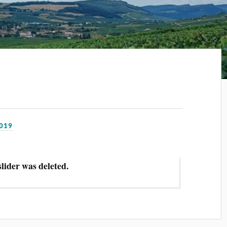
019
slider was deleted.